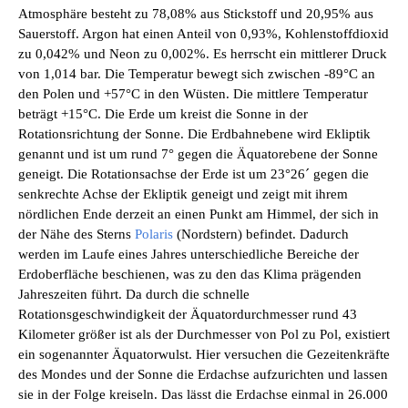
Atmosphäre besteht zu 78,08% aus Stickstoff und 20,95% aus
Sauerstoff. Argon hat einen Anteil von 0,93%, Kohlenstoffdioxid
zu 0,042% und Neon zu 0,002%. Es herrscht ein mittlerer Druck
von 1,014 bar. Die Temperatur bewegt sich zwischen -89°C an
den Polen und +57°C in den Wüsten. Die mittlere Temperatur
beträgt +15°C. Die Erde um kreist die Sonne in der
Rotationsrichtung der Sonne. Die Erdbahnebene wird Ekliptik
genannt und ist um rund 7° gegen die Äquatorebene der Sonne
geneigt. Die Rotationsachse der Erde ist um 23°26´ gegen die
senkrechte Achse der Ekliptik geneigt und zeigt mit ihrem
nördlichen Ende derzeit an einen Punkt am Himmel, der sich in
der Nähe des Sterns
Polaris
(Nordstern) befindet. Dadurch
werden im Laufe eines Jahres unterschiedliche Bereiche der
Erdoberfläche beschienen, was zu den das Klima prägenden
Jahreszeiten führt. Da durch die schnelle
Rotationsgeschwindigkeit der Äquatordurchmesser rund 43
Kilometer größer ist als der Durchmesser von Pol zu Pol, existiert
ein sogenannter Äquatorwulst. Hier versuchen die Gezeitenkräfte
des Mondes und der Sonne die Erdachse aufzurichten und lassen
sie in der Folge kreiseln. Das lässt die Erdachse einmal in 26.000